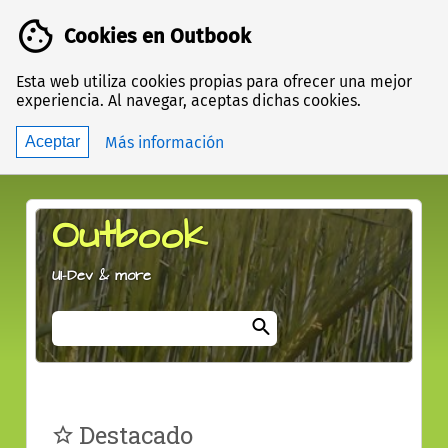
Cookies en Outbook
Esta web utiliza cookies propias para ofrecer una mejor
experiencia. Al navegar, aceptas dichas cookies.
acerca
Más información
Aceptar
de
las
cookies
Outbook
UI-Dev & more
Términos
de
búsqueda
Ir
Destacado
a