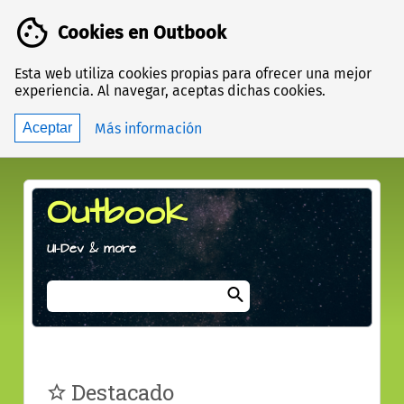
Cookies en Outbook
Esta web utiliza cookies propias para ofrecer una mejor
experiencia. Al navegar, aceptas dichas cookies.
acerca
Más información
Aceptar
de
las
cookies
Outbook
UI-Dev & more
Términos
de
búsqueda
Ir
Destacado
a