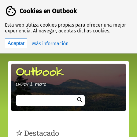
Cookies en Outbook
Esta web utiliza cookies propias para ofrecer una mejor
experiencia. Al navegar, aceptas dichas cookies.
acerca
Más información
Aceptar
de
las
cookies
Outbook
UI-Dev & more
Términos
de
búsqueda
Ir
Destacado
a